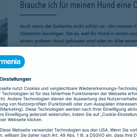
Brauche ich für meinen Hund eine 
Auch wenn der Gedanke nicht schön ist - die meisten 
Operation benötigen. Sei es, weil Ihr Hund in einem u
einem anderen Hund gebissen wird oder im Alter einen 
muss.
Die Kosten, um die Gesundheit Ihres Vierbeine
schnell auf mehrere tausend Euro belaufen
. Wenn Sie
absichern möchten, ist die Operationsversicherung gen
schon älter ist,
bei der Barmenia können Sie Ihren Hu
versichern. Über den 10. Geburtstag hinaus können Si
Versicherung entscheiden, die rein bei Unfällen leiste
Übrigens:
Wenn Ihr Hund selbst einen Schaden verurs
beißt, sind Sie mit der
Hundehaftpflicht
der Barmenia 
Dritter geschützt.