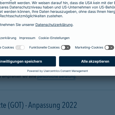
 für Hunde abschließen
n? Uns auch. Sie sorgen täglich dafür, dass Ihre Fellnase körper
 für den Ernstfall mit einer
Hundeversicherung
für die Gesundh
gal ob zuhause oder unterwegs. Schon eine scheinbar harmlose 
ebling unter Narkose operiert werden muss. Damit Ihre finanzielle
und mit einer Hunde-OP-Versicherung.
n empfehlen wir eine
persönliche Beratung
.
te (GOT) - Anpassung 2022