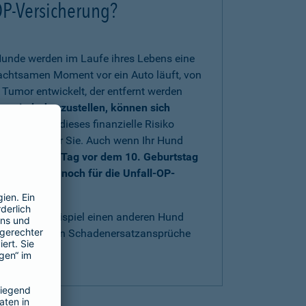
OP-Versicherung?
Hunde werden im Laufe ihres Lebens eine
nachtsamen Moment vor ein Auto läuft, von
Tumor entwickelt, der entfernt werden
rs wiederherzustellen, können sich
 sich gegen dieses finanzielle Risiko
au richtig für Sie. Auch wenn Ihr Hund
nd bis einen Tag vor dem 10. Geburtstag
e sich aber noch für die Unfall-OP-
t
.
acht, zum Beispiel einen anderen Hund
bestens gegen Schadenersatzansprüche