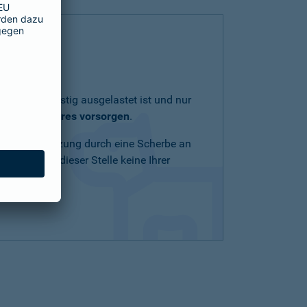
lich und geistig ausgelastet ist und nur
eit Ihres Tieres vorsorgen
.
Schnittverletzung durch eine Scherbe an
n Mittel an dieser Stelle keine Ihrer