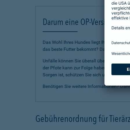
Darum eine OP-Versicherung
Das Wohl Ihres Hundes liegt Ihnen am Herze
das beste Futter bekommt? Dann sollten Sie
Unfälle können Sie überall überraschen. E
der Pfote kann zur Folge haben, dass Ihr Li
Sorgen ist, schützen Sie sich und Ihren H
Benötigen Sie weitere Informationen? Dan
Gebührenordnung für Tierärz