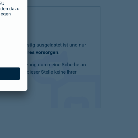
lich und geistig ausgelastet ist und nur
eit Ihres Tieres vorsorgen
.
Schnittverletzung durch eine Scherbe an
n Mittel an dieser Stelle keine Ihrer