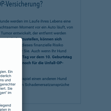
OP-Versicherung?
Hunde werden im Laufe ihres Lebens eine
nachtsamen Moment vor ein Auto läuft, von
Tumor entwickelt, der entfernt werden
rs wiederherzustellen, können sich
 sich gegen dieses finanzielle Risiko
au richtig für Sie. Auch wenn Ihr Hund
nd bis einen Tag vor dem 10. Geburtstag
e sich aber noch für die Unfall-OP-
t
.
acht, zum Beispiel einen anderen Hund
bestens gegen Schadenersatzansprüche