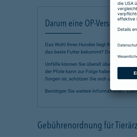
Darum eine OP-Versicherung
Das Wohl Ihres Hundes liegt Ihnen am Herze
das beste Futter bekommt? Dann sollten Sie
Unfälle können Sie überall überraschen. E
der Pfote kann zur Folge haben, dass Ihr Li
Sorgen ist, schützen Sie sich und Ihren H
Benötigen Sie weitere Informationen? Dan
Gebührenordnung für Tierärz