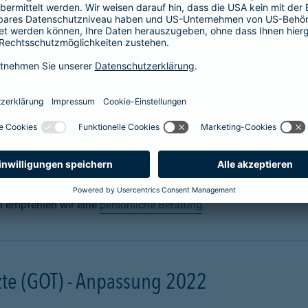
 für Hunde abschließen
n? Uns auch. Sie sorgen täglich dafür, dass Ihre Fellnase körper
 für den Ernstfall mit einer
Hundeversicherung
für die Gesundh
gal ob zuhause oder unterwegs. Schon eine scheinbar harmlose 
ebling unter Narkose operiert werden muss. Damit Ihre finanzielle
und mit einer Hunde-OP-Versicherung.
n empfehlen wir eine
persönliche Beratung
.
te (GOT) - Anpassung 2022