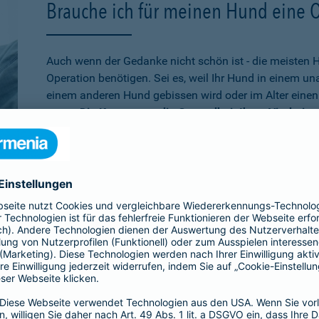
Brauche ich für meinen Hund eine 
Auch wenn der Gedanke nicht schön ist - die meisten 
Operation benötigen. Sei es, weil Ihr Hund in einem u
einem anderen Hund gebissen wird oder im Alter einen 
muss.
Die Kosten, um die Gesundheit Ihres Vierbeine
schnell auf mehrere tausend Euro belaufen
. Wenn Sie
absichern möchten, ist die Operationsversicherung gen
schon älter ist,
bei der Barmenia können Sie Ihren Hu
versichern. Über den 10. Geburtstag hinaus können Si
Versicherung entscheiden, die rein bei Unfällen leiste
Übrigens:
Wenn Ihr Hund selbst einen Schaden verurs
beißt, sind Sie mit der
Hundehaftpflicht
der Barmenia 
Dritter geschützt.