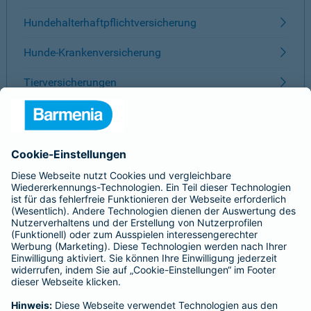
Hundehalterhaftpflichtversicherung
Hunde-Krankenversicherung
Tierversicherungen
ÜBER BARMENIA
Kontakt
Karriere
Presse
Unternehmen
Anfahrt
Affiliate-Partner werden
Barmenia ist Teil der BarmeniaGothaer