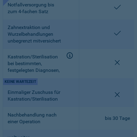
Notfallversorgung bis
enthalt
zum 4-fachen Satz
Zahnextraktion und
enthalt
Wurzelbehandlungen
unbegrenzt mitversichert
Kastration/Sterilisation
nicht en
bei bestimmten,
festgelegten Diagnosen,
KEINE WARTEZEIT
Einmaliger Zuschuss für
nicht en
Kastration/Sterilisation
Nachbehandlung nach
bis 30 Tage
einer Operation