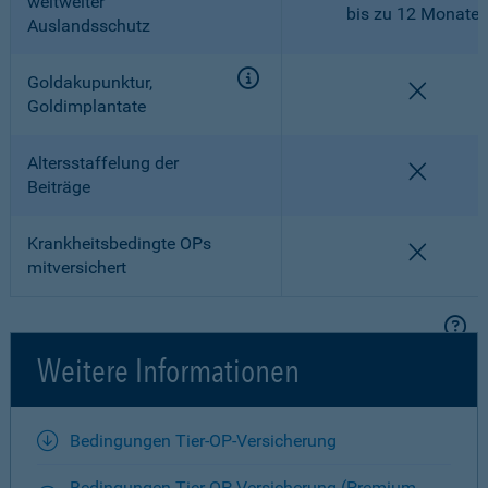
weltweiter
bis zu 12 Monate
Auslandsschutz
Goldakupunktur,
nicht en
Goldimplantate
Altersstaffelung der
nicht en
Beiträge
Krankheitsbedingte OPs
nicht en
mitversichert
Weitere Informationen
Bedingungen Tier-OP-Versicherung
Bedingungen Tier-OP-Versicherung (Premium