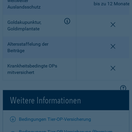
weltweiter
bis zu 12 Monate
Auslandsschutz
Goldakupunktur,
nicht en
Goldimplantate
Altersstaffelung der
nicht en
Beiträge
Krankheitsbedingte OPs
nicht en
mitversichert
Weitere Informationen
Bedingungen Tier-OP-Versicherung
Bedingungen Tier-OP-Versicherung (Premium