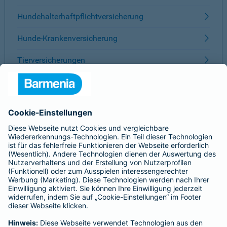
Hundehalterhaftpflichtversicherung
Hunde-Krankenversicherung
Tierversicherungen
ÜBER BARMENIA
Kontakt
Karriere
Presse
Unternehmen
Anfahrt
Affiliate-Partner werden
Barmenia ist Teil der BarmeniaGothaer