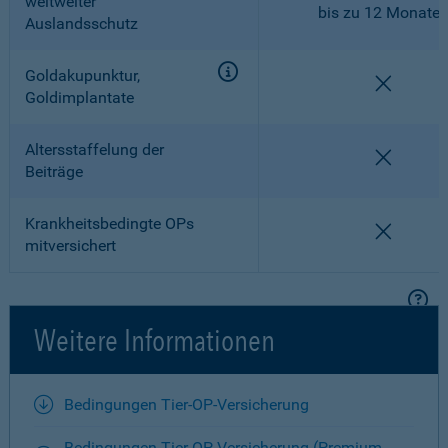
weltweiter
bis zu 12 Monate
Auslandsschutz
Goldakupunktur,
nicht en
Goldimplantate
Altersstaffelung der
nicht en
Beiträge
Krankheitsbedingte OPs
nicht en
mitversichert
Weitere Informationen
Bedingungen Tier-OP-Versicherung
Bedingungen Tier-OP-Versicherung (Premium