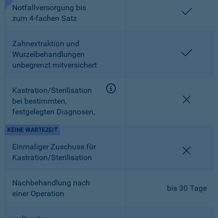
Notfallversorgung bis
enthalt
zum 4-fachen Satz
Zahnextraktion und
enthalt
Wurzelbehandlungen
unbegrenzt mitversichert
Kastration/Sterilisation
nicht en
bei bestimmten,
festgelegten Diagnosen,
KEINE WARTEZEIT
Einmaliger Zuschuss für
nicht en
Kastration/Sterilisation
Nachbehandlung nach
bis 30 Tage
einer Operation