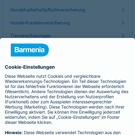
Hundehalterhaftpflichtversicherung
Hunde-Krankenversicherung
Tierversicherungen
ÜBER BARMENIA
Kontakt
Karriere
Presse
Unternehmen
Anfahrt
Affiliate-Partner werden
Barmenia ist Teil der BarmeniaGothaer