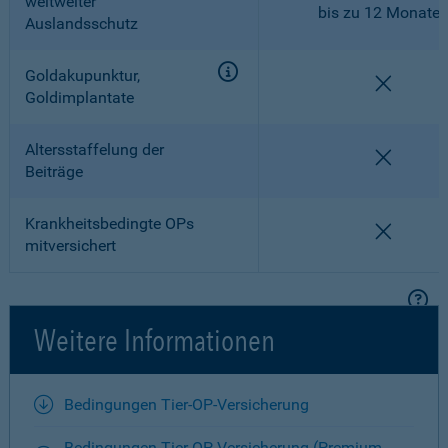
weltweiter
bis zu 12 Monate
Auslandsschutz
Goldakupunktur,
nicht en
Goldimplantate
Altersstaffelung der
nicht en
Beiträge
Krankheitsbedingte OPs
nicht en
mitversichert
Weitere Informationen
Bedingungen Tier-OP-Versicherung
Bedingungen Tier-OP-Versicherung (Premium