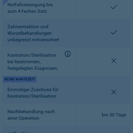
Notfallversorgung bis
enthalt
zum 4-fachen Satz
Zahnextraktion und
enthalt
Wurzelbehandlungen
unbegrenzt mitversichert
Kastration/Sterilisation
nicht en
bei bestimmten,
festgelegten Diagnosen,
KEINE WARTEZEIT
Einmaliger Zuschuss für
nicht en
Kastration/Sterilisation
Nachbehandlung nach
bis 30 Tage
einer Operation