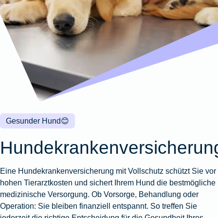
Wohnungsschutzbrief
Kunstversicherung
Montageversicherung
Zur
Zur
Zur
Gruppenunfall für
Gewässerschadenhaftpflicht
Reisehaftpflichtversicherung
Zur
Produktübersicht
Produktübersicht
Produktübersicht
Betriebe
Ausstellungsversicherung
Zur
Produktübersicht
Zur
Produktübersicht
Reiserücktrittsversicherung
Zur
Produktübersicht
Gruppenunfall für
Valorenversicherung
Produktübersicht
Vereine
Zur
Oldtimersammlungsversicherung
Produktübersicht
Zur
Produktübersicht
Zur
Gesunder Hund
😊
Produktübersicht
Hundekrankenversicherun
Eine Hundekrankenversicherung mit Vollschutz schützt Sie vor
hohen Tierarztkosten und sichert Ihrem Hund die bestmögliche
medizinische Versorgung. Ob Vorsorge, Behandlung oder
Operation: Sie bleiben finanziell entspannt. So treffen Sie
jederzeit die richtige Entscheidung für die Gesundheit Ihres