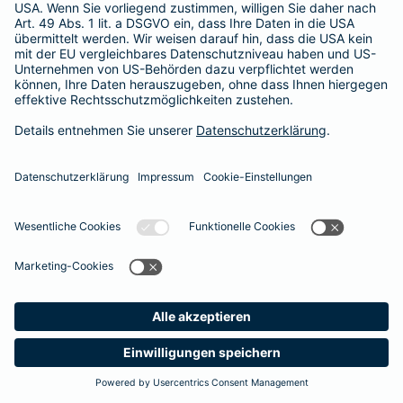
Besitzer muss eine vierstellige Rechnung begleichen. Der
Basis-Schutz der Barmenia erstattet die
Notfallversorgung
im tierärztlichen Notdienst
komplett - ohne eine Begrenzung
der Jahreshöchstleistung für Operationen.
Meine
Suche
Produkte
Barmenia
Kontakt