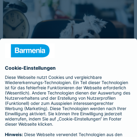
Schnelle Notfallversorgung bei Ernstfällen
gewährleisten
Der Dackel Balu macht für Leckerlies alles. Beim Gassigehen
frisst er leider eine mit Rasierklingen gespickte Wurst. Die
Notfalltierklinik war zum Glück gleich in der Nähe. Wegen des
Notfalls nimmt der Tierarzt den 4-fachen GOT-Satz und Balus