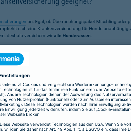
Krankenversicherung geeignet?
rsicherungen
an. Egal, ob Überraschungspaket Mischling oder p
er empfiehlt sich eine Krankenversicherung für Hunde unabhängig
rn, deshalb versichern wir
alle Hunderassen
.
Wann ist eine Hundekrankenversich