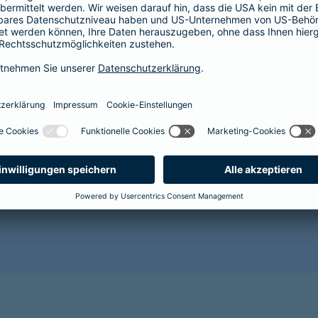
Der Abschluss einer Krankenversicherung lohnt sich im
Gesundheit Ihres Hundes vor. Mit zunehmendem Alter 
Alterserscheinungen wie Grauer Star, Arthrose oder Za
wahrscheinlicher. Für den Abschluss einer Tierkranken
es wird sehr kostspielig.
Sorgen Sie als Hundehalterin oder Hundehalter lieber r
gesunde Zukunft für Ihr Tier und sichern Sie es jetzt 
Benötigen Sie weitere Informationen? Dann empfehlen