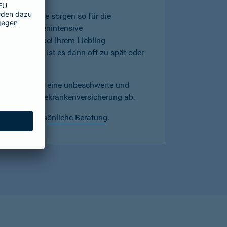
mer, denn Sie sorgen so für die
werden kostenintensive
hnprobleme bei Ihrem Liebling
versicherung ist es dann oft zu spät oder
echtzeitig für eine unbeschwerte und
mit einer Hundekrankenversicherung ab.
 wir eine
persönliche Beratung
.