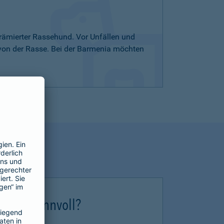
rämierter Rassehund. Vor Unfällen und
 von der Rasse. Bei der Barmenia möchten
erung sinnvoll?