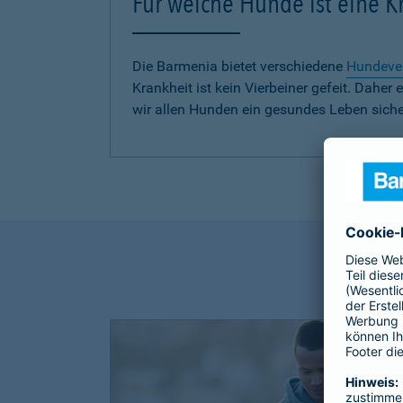
Für welche Hunde ist eine 
Die Barmenia bietet verschiedene
Hundeve
Krankheit ist kein Vierbeiner gefeit. Dah
wir allen Hunden ein gesundes Leben siche