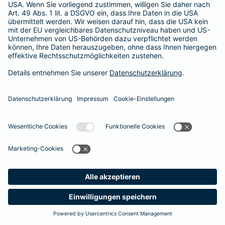
Besitzer muss eine vierstellige Rechnung begleichen. Der
Basis-Schutz der Barmenia erstattet die
Notfallversorgung
im tierärztlichen Notdienst
komplett - ohne eine Begrenzung
der Jahreshöchstleistung für Operationen.
Meine
Suche
Produkte
Barmenia
Kontakt