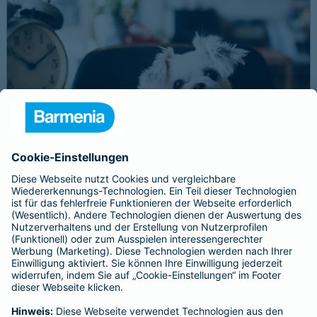
Schnelle Notfallversorgung bei Ernstfällen
gewährleisten
Der Dackel Balu macht für Leckerlies alles. Beim Gassigehen
frisst er leider eine mit Rasierklingen gespickte Wurst. Die
Notfalltierklinik war zum Glück gleich in der Nähe. Wegen des
Notfalls nimmt der Tierarzt den 4-fachen GOT-Satz und Balus