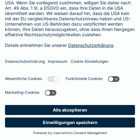
Besitzer muss eine vierstellige Rechnung begleichen. Der
Basis-Schutz der Barmenia erstattet die
Notfallversorgung
im tierärztlichen Notdienst
komplett - ohne eine Begrenzung
der Jahreshöchstleistung für Operationen.
Meine
Suche
Produkte
Barmenia
Kontakt