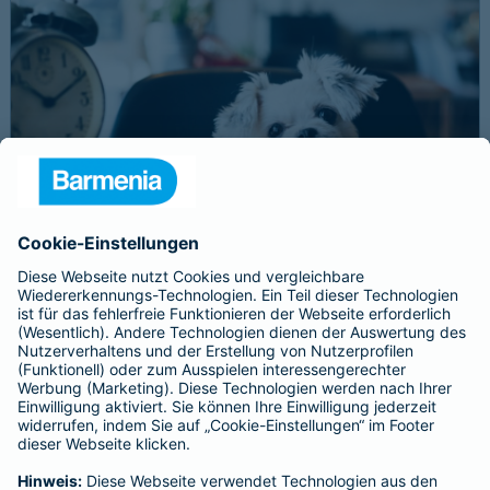
Schnelle Notfallversorgung bei Ernstfällen
gewährleisten
Der Dackel Balu macht für Leckerlies alles. Beim Gassigehen
frisst er leider eine mit Rasierklingen gespickte Wurst. Die
Notfalltierklinik war zum Glück gleich in der Nähe. Wegen des
Notfalls nimmt der Tierarzt den 4-fachen GOT-Satz und Balus