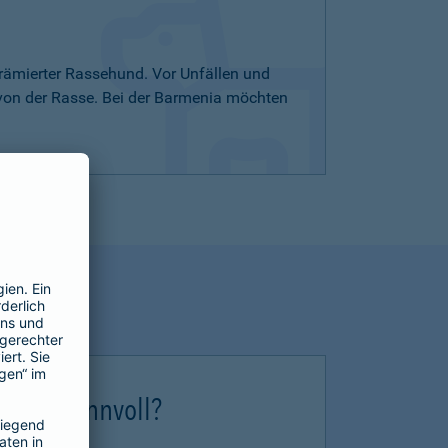
rämierter Rassehund. Vor Unfällen und
 von der Rasse. Bei der Barmenia möchten
erung sinnvoll?