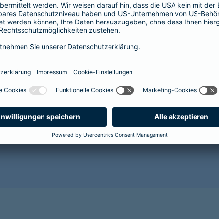
Der Abschluss einer Krankenversicherung lohnt sich im
Gesundheit Ihres Hundes vor. Mit zunehmendem Alter 
Alterserscheinungen wie Grauer Star, Arthrose oder Za
wahrscheinlicher. Für den Abschluss einer Tierkranken
es wird sehr kostspielig.
Sorgen Sie als Hundehalterin oder Hundehalter lieber r
gesunde Zukunft für Ihr Tier und sichern Sie es jetzt 
Benötigen Sie weitere Informationen? Dann empfehlen