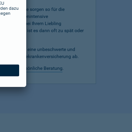
mer, denn Sie sorgen so für die
werden kostenintensive
hnprobleme bei Ihrem Liebling
versicherung ist es dann oft zu spät oder
echtzeitig für eine unbeschwerte und
mit einer Hundekrankenversicherung ab.
 wir eine
persönliche Beratung
.