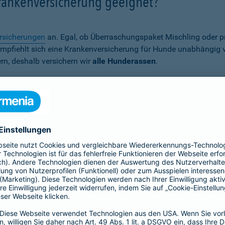
Krankenversicherung geeignet?
rsicherungen
an. Egal, ob Überraschungspaket Mischling oder p
er empfiehlt sich eine Krankenversicherung für Hunde unabhängig
rn, deshalb versichern wir
alle Hunderassen
.
Wann ist eine Hundekrankenversich