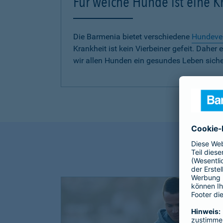
Für welche Hunde ist eine 
Die Barmenia bietet verschiedene
Hundeve
Krankheit ist kein Vierbeiner gefeit. Dah
wir allen Hunden ein gesundes Leben siche