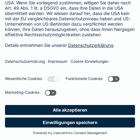
Besitzer muss eine vierstellige Rechnung begleichen. Der
Basis-Schutz der Barmenia erstattet die
Notfallversorgung
im tierärztlichen Notdienst
komplett - ohne eine Begrenzung
der Jahreshöchstleistung für Operationen.
Meine
Suche
Produkte
Barmenia
Kontakt