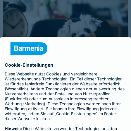
Schnelle Notfallversorgung bei Ernstfällen
gewährleisten
Der Dackel Balu macht für Leckerlies alles. Beim Gassigehen
frisst er leider eine mit Rasierklingen gespickte Wurst. Die
Notfalltierklinik war zum Glück gleich in der Nähe. Wegen des
Notfalls nimmt der Tierarzt den 4-fachen GOT-Satz und Balus