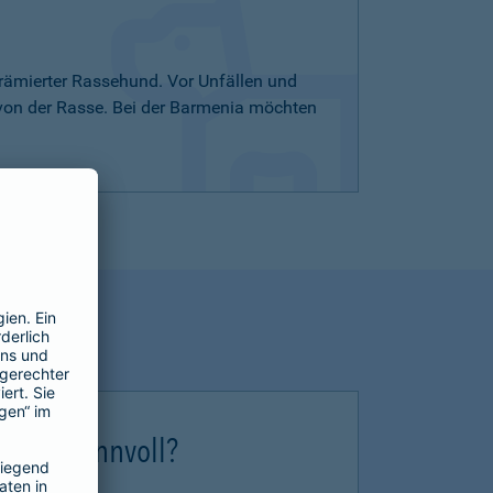
rämierter Rassehund. Vor Unfällen und
 von der Rasse. Bei der Barmenia möchten
erung sinnvoll?