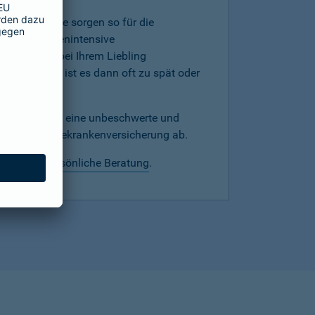
mer, denn Sie sorgen so für die
werden kostenintensive
hnprobleme bei Ihrem Liebling
versicherung ist es dann oft zu spät oder
echtzeitig für eine unbeschwerte und
mit einer Hundekrankenversicherung ab.
 wir eine
persönliche Beratung
.