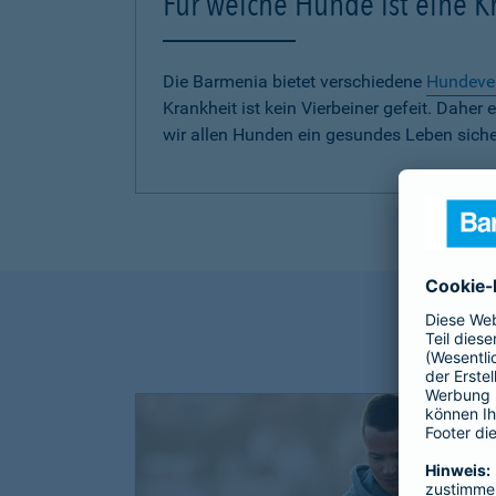
Für welche Hunde ist eine 
Die Barmenia bietet verschiedene
Hundeve
Krankheit ist kein Vierbeiner gefeit. Dah
wir allen Hunden ein gesundes Leben siche