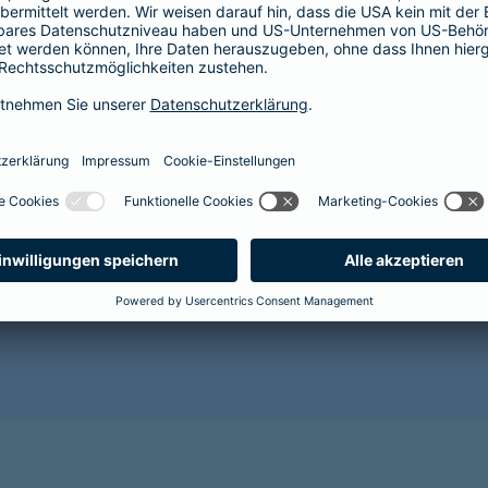
Der Abschluss einer Krankenversicherung lohnt sich im
Gesundheit Ihres Hundes vor. Mit zunehmendem Alter 
Alterserscheinungen wie Grauer Star, Arthrose oder Za
wahrscheinlicher. Für den Abschluss einer Tierkranken
es wird sehr kostspielig.
Sorgen Sie als Hundehalterin oder Hundehalter lieber r
gesunde Zukunft für Ihr Tier und sichern Sie es jetzt 
Benötigen Sie weitere Informationen? Dann empfehlen