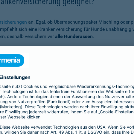
Krankenversicherung geeignet?
rsicherungen
an. Egal, ob Überraschungspaket Mischling oder p
er empfiehlt sich eine Krankenversicherung für Hunde unabhängig
rn, deshalb versichern wir
alle Hunderassen
.
Wann ist eine Hundekrankenversich