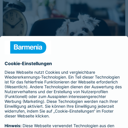
Schnelle Notfallversorgung bei Ernstfällen
gewährleisten
Der Dackel Balu macht für Leckerlies alles. Beim Gassigehen
frisst er leider eine mit Rasierklingen gespickte Wurst. Die
Notfalltierklinik war zum Glück gleich in der Nähe. Wegen des
Notfalls nimmt der Tierarzt den 4-fachen GOT-Satz und Balus