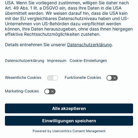
Besitzer muss eine vierstellige Rechnung begleichen. Der
Basis-Schutz der Barmenia erstattet die
Notfallversorgung
im tierärztlichen Notdienst
komplett - ohne eine Begrenzung
der Jahreshöchstleistung für Operationen.
Meine
Suche
Produkte
Barmenia
Kontakt