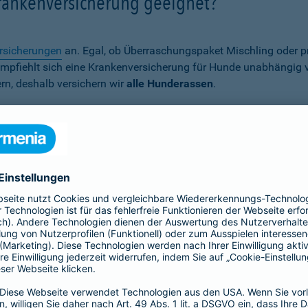
Krankenversicherung geeignet?
rsicherungen
an. Egal, ob Überraschungspaket Mischling oder p
er empfiehlt sich eine Krankenversicherung für Hunde unabhängig
rn, deshalb versichern wir
alle Hunderassen
.
Wann ist eine Hundekrankenversich