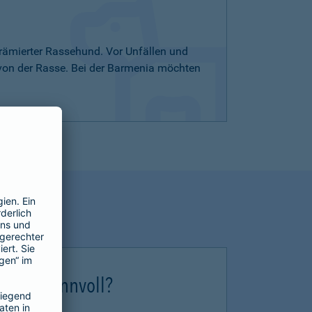
rämierter Rassehund. Vor Unfällen und
 von der Rasse. Bei der Barmenia möchten
erung sinnvoll?