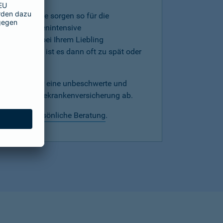
mer, denn Sie sorgen so für die
werden kostenintensive
hnprobleme bei Ihrem Liebling
versicherung ist es dann oft zu spät oder
echtzeitig für eine unbeschwerte und
mit einer Hundekrankenversicherung ab.
 wir eine
persönliche Beratung
.