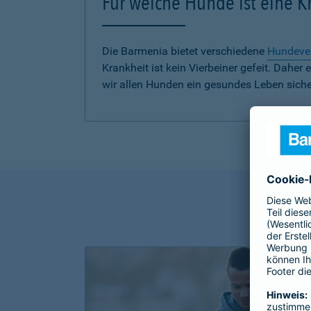
Für welche Hunde ist eine 
Die Barmenia bietet verschiedene
Hundeve
Krankheit ist kein Vierbeiner gefeit. Dah
wir allen Hunden ein gesundes Leben siche