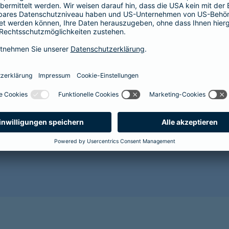
Der Abschluss einer Krankenversicherung lohnt sich im
Gesundheit Ihres Hundes vor. Mit zunehmendem Alter 
Alterserscheinungen wie Grauer Star, Arthrose oder Za
wahrscheinlicher. Für den Abschluss einer Tierkranken
es wird sehr kostspielig.
Sorgen Sie als Hundehalterin oder Hundehalter lieber r
gesunde Zukunft für Ihr Tier und sichern Sie es jetzt 
Benötigen Sie weitere Informationen? Dann empfehlen