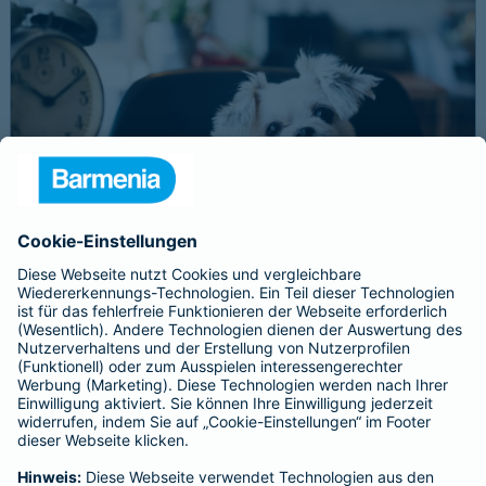
Schnelle Notfallversorgung bei Ernstfällen
gewährleisten
Der Dackel Balu macht für Leckerlies alles. Beim Gassigehen
frisst er leider eine mit Rasierklingen gespickte Wurst. Die
Notfalltierklinik war zum Glück gleich in der Nähe. Wegen des
Notfalls nimmt der Tierarzt den 4-fachen GOT-Satz und Balus