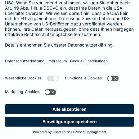
Besitzer muss eine vierstellige Rechnung begleichen. Der
Basis-Schutz der Barmenia erstattet die
Notfallversorgung
im tierärztlichen Notdienst
komplett - ohne eine Begrenzung
der Jahreshöchstleistung für Operationen.
Meine
Suche
Produkte
Barmenia
Kontakt