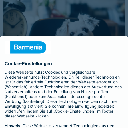
Schnelle Notfallversorgung bei Ernstfällen
gewährleisten
Der Dackel Balu macht für Leckerlies alles. Beim Gassigehen
frisst er leider eine mit Rasierklingen gespickte Wurst. Die
Notfalltierklinik war zum Glück gleich in der Nähe. Wegen des
Notfalls nimmt der Tierarzt den 4-fachen GOT-Satz und Balus