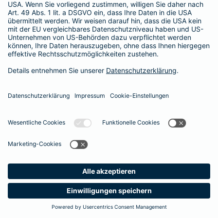
Besitzer muss eine vierstellige Rechnung begleichen. Der
Basis-Schutz der Barmenia erstattet die
Notfallversorgung
im tierärztlichen Notdienst
komplett - ohne eine Begrenzung
der Jahreshöchstleistung für Operationen.
Meine
Suche
Produkte
Barmenia
Kontakt