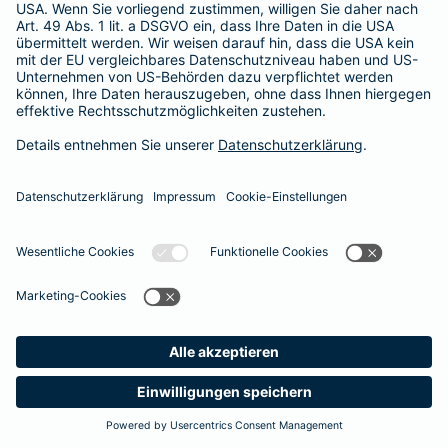
Besitzer muss eine vierstellige Rechnung begleichen. Der
Basis-Schutz der Barmenia erstattet die
Notfallversorgung
im tierärztlichen Notdienst
komplett - ohne eine Begrenzung
der Jahreshöchstleistung für Operationen.
Meine
Suche
Produkte
Barmenia
Kontakt