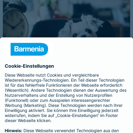
Schnelle Notfallversorgung bei Ernstfällen
gewährleisten
Der Dackel Balu macht für Leckerlies alles. Beim Gassigehen
frisst er leider eine mit Rasierklingen gespickte Wurst. Die
Notfalltierklinik war zum Glück gleich in der Nähe. Wegen des
Notfalls nimmt der Tierarzt den 4-fachen GOT-Satz und Balus