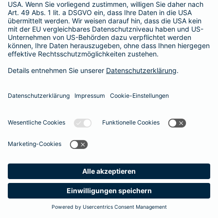
Besitzer muss eine vierstellige Rechnung begleichen. Der
Basis-Schutz der Barmenia erstattet die
Notfallversorgung
im tierärztlichen Notdienst
komplett - ohne eine Begrenzung
der Jahreshöchstleistung für Operationen.
Meine
Suche
Produkte
Barmenia
Kontakt