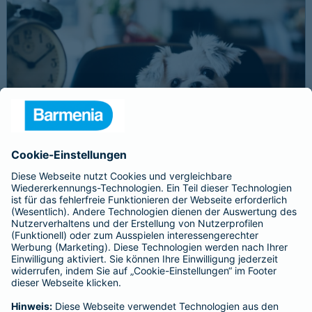
Schnelle Notfallversorgung bei Ernstfällen
gewährleisten
Der Dackel Balu macht für Leckerlies alles. Beim Gassigehen
frisst er leider eine mit Rasierklingen gespickte Wurst. Die
Notfalltierklinik war zum Glück gleich in der Nähe. Wegen des
Notfalls nimmt der Tierarzt den 4-fachen GOT-Satz und Balus