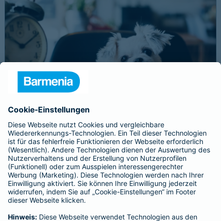
Schnelle Notfallversorgung bei Ernstfällen
gewährleisten
Der Dackel Balu macht für Leckerlies alles. Beim Gassigehen
frisst er leider eine mit Rasierklingen gespickte Wurst. Die
Notfalltierklinik war zum Glück gleich in der Nähe. Wegen des
Notfalls nimmt der Tierarzt den 4-fachen GOT-Satz und Balus