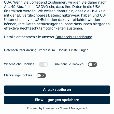
Besitzer muss eine vierstellige Rechnung begleichen. Der
Basis-Schutz der Barmenia erstattet die
Notfallversorgung
im tierärztlichen Notdienst
komplett - ohne eine Begrenzung
der Jahreshöchstleistung für Operationen.
Meine
Suche
Produkte
Barmenia
Kontakt