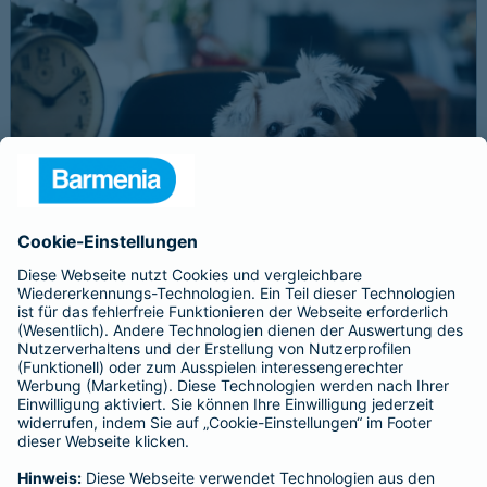
Schnelle Notfallversorgung bei Ernstfällen
gewährleisten
Der Dackel Balu macht für Leckerlies alles. Beim Gassigehen
frisst er leider eine mit Rasierklingen gespickte Wurst. Die
Notfalltierklinik war zum Glück gleich in der Nähe. Wegen des
Notfalls nimmt der Tierarzt den 4-fachen GOT-Satz und Balus