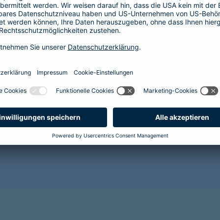
Der Abschluss einer Krankenversicherung lohnt sich im
Gesundheit Ihres Hundes vor. Mit zunehmendem Alter 
Alterserscheinungen wie Grauer Star, Arthrose oder Za
wahrscheinlicher. Für den Abschluss einer Tierkranken
es wird sehr kostspielig.
Sorgen Sie als Hundehalterin oder Hundehalter lieber r
gesunde Zukunft für Ihr Tier und sichern Sie es jetzt 
Benötigen Sie weitere Informationen? Dann empfehlen