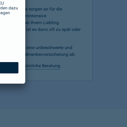
mer, denn Sie sorgen so für die
werden kostenintensive
hnprobleme bei Ihrem Liebling
versicherung ist es dann oft zu spät oder
echtzeitig für eine unbeschwerte und
mit einer Hundekrankenversicherung ab.
 wir eine
persönliche Beratung
.