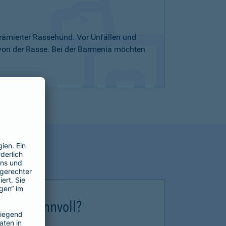
rämierter Rassehund. Vor Unfällen und
 von der Rasse. Bei der Barmenia möchten
erung sinnvoll?