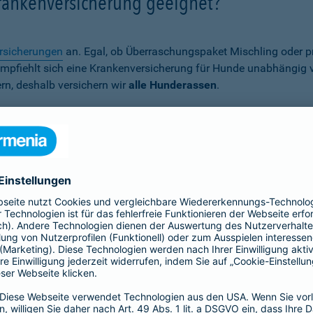
Krankenversicherung geeignet?
rsicherungen
an. Egal, ob Überraschungspaket Mischling oder p
er empfiehlt sich eine Krankenversicherung für Hunde unabhängig
rn, deshalb versichern wir
alle Hunderassen
.
Wann ist eine Hundekrankenversich