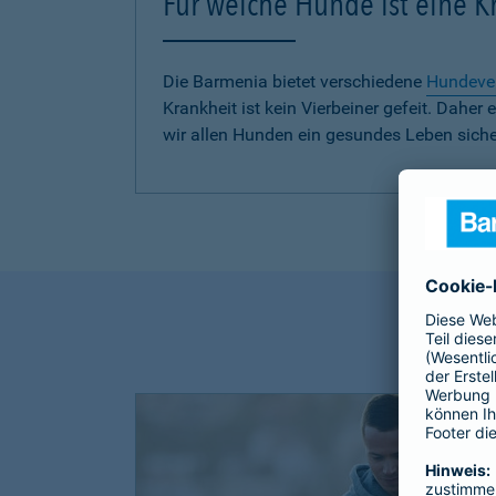
Für welche Hunde ist eine 
Die Barmenia bietet verschiedene
Hundeve
Krankheit ist kein Vierbeiner gefeit. Dah
wir allen Hunden ein gesundes Leben siche