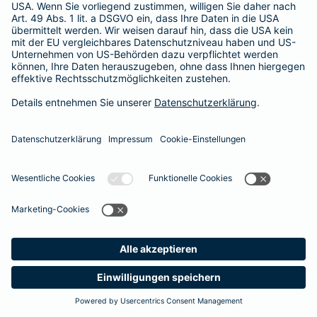
Besitzer muss eine vierstellige Rechnung begleichen. Der
Basis-Schutz der Barmenia erstattet die
Notfallversorgung
im tierärztlichen Notdienst
komplett - ohne eine Begrenzung
der Jahreshöchstleistung für Operationen.
Meine
Suche
Produkte
Barmenia
Kontakt