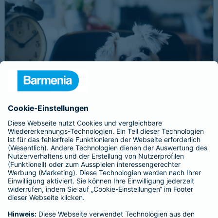
Schnelle Notfallversorgung bei Ernstfällen
gewährleisten
Der Dackel Balu macht für Leckerlies alles. Beim Gassigehen
frisst er leider eine mit Rasierklingen gespickte Wurst. Die
Notfalltierklinik war zum Glück gleich in der Nähe. Wegen des
Notfalls nimmt der Tierarzt den 4-fachen GOT-Satz und Balus