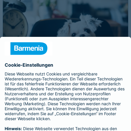
Schnelle Notfallversorgung bei Ernstfällen
gewährleisten
Der Dackel Balu macht für Leckerlies alles. Beim Gassigehen
frisst er leider eine mit Rasierklingen gespickte Wurst. Die
Notfalltierklinik war zum Glück gleich in der Nähe. Wegen des
Notfalls nimmt der Tierarzt den 4-fachen GOT-Satz und Balus