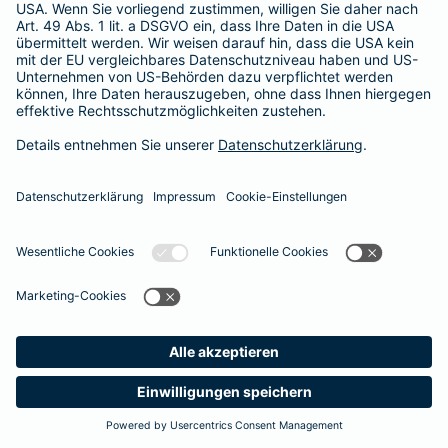
Besitzer muss eine vierstellige Rechnung begleichen. Der
Basis-Schutz der Barmenia erstattet die
Notfallversorgung
im tierärztlichen Notdienst
komplett - ohne eine Begrenzung
der Jahreshöchstleistung für Operationen.
Meine
Suche
Produkte
Barmenia
Kontakt