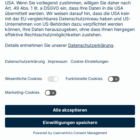
Besitzer muss eine vierstellige Rechnung begleichen. Der
Basis-Schutz der Barmenia erstattet die
Notfallversorgung
im tierärztlichen Notdienst
komplett - ohne eine Begrenzung
der Jahreshöchstleistung für Operationen.
Meine
Suche
Produkte
Barmenia
Kontakt