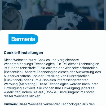
Schnelle Notfallversorgung bei Ernstfällen
gewährleisten
Der Dackel Balu macht für Leckerlies alles. Beim Gassigehen
frisst er leider eine mit Rasierklingen gespickte Wurst. Die
Notfalltierklinik war zum Glück gleich in der Nähe. Wegen des
Notfalls nimmt der Tierarzt den 4-fachen GOT-Satz und Balus