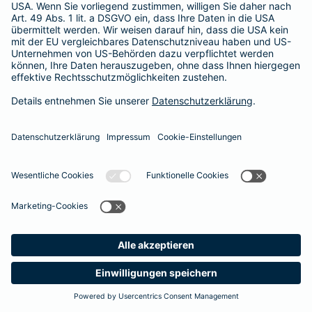
Besitzer muss eine vierstellige Rechnung begleichen. Der
Basis-Schutz der Barmenia erstattet die
Notfallversorgung
im tierärztlichen Notdienst
komplett - ohne eine Begrenzung
der Jahreshöchstleistung für Operationen.
Meine
Suche
Produkte
Barmenia
Kontakt