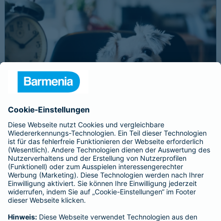
Schnelle Notfallversorgung bei Ernstfällen
gewährleisten
Der Dackel Balu macht für Leckerlies alles. Beim Gassigehen
frisst er leider eine mit Rasierklingen gespickte Wurst. Die
Notfalltierklinik war zum Glück gleich in der Nähe. Wegen des
Notfalls nimmt der Tierarzt den 4-fachen GOT-Satz und Balus