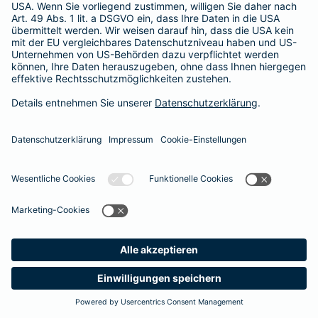
Besitzer muss eine vierstellige Rechnung begleichen. Der
Basis-Schutz der Barmenia erstattet die
Notfallversorgung
im tierärztlichen Notdienst
komplett - ohne eine Begrenzung
der Jahreshöchstleistung für Operationen.
Meine
Suche
Produkte
Barmenia
Kontakt