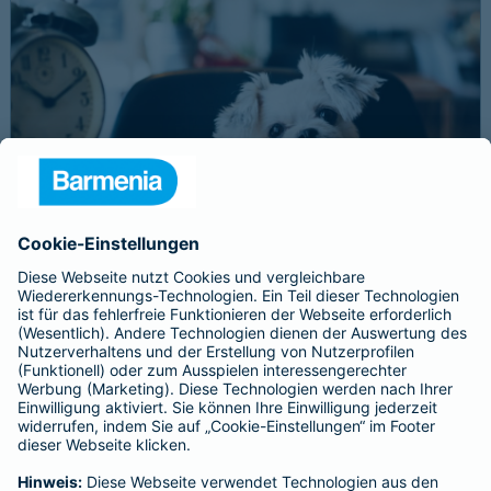
Schnelle Notfallversorgung bei Ernstfällen
gewährleisten
Der Dackel Balu macht für Leckerlies alles. Beim Gassigehen
frisst er leider eine mit Rasierklingen gespickte Wurst. Die
Notfalltierklinik war zum Glück gleich in der Nähe. Wegen des
Notfalls nimmt der Tierarzt den 4-fachen GOT-Satz und Balus