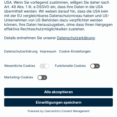
Besitzer muss eine vierstellige Rechnung begleichen. Der
Basis-Schutz der Barmenia erstattet die
Notfallversorgung
im tierärztlichen Notdienst
komplett - ohne eine Begrenzung
der Jahreshöchstleistung für Operationen.
Meine
Suche
Produkte
Barmenia
Kontakt