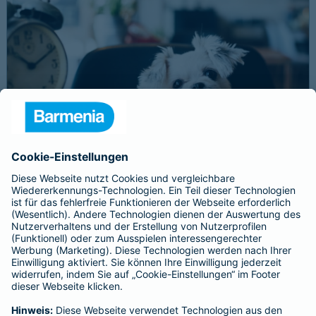
Schnelle Notfallversorgung bei Ernstfällen
gewährleisten
Der Dackel Balu macht für Leckerlies alles. Beim Gassigehen
frisst er leider eine mit Rasierklingen gespickte Wurst. Die
Notfalltierklinik war zum Glück gleich in der Nähe. Wegen des
Notfalls nimmt der Tierarzt den 4-fachen GOT-Satz und Balus