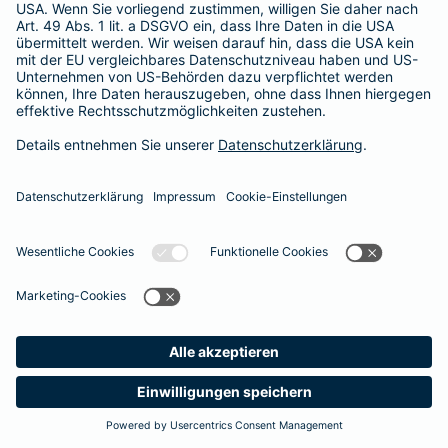
Besitzer muss eine vierstellige Rechnung begleichen. Der
Basis-Schutz der Barmenia erstattet die
Notfallversorgung
im tierärztlichen Notdienst
komplett - ohne eine Begrenzung
der Jahreshöchstleistung für Operationen.
Meine
Suche
Produkte
Barmenia
Kontakt