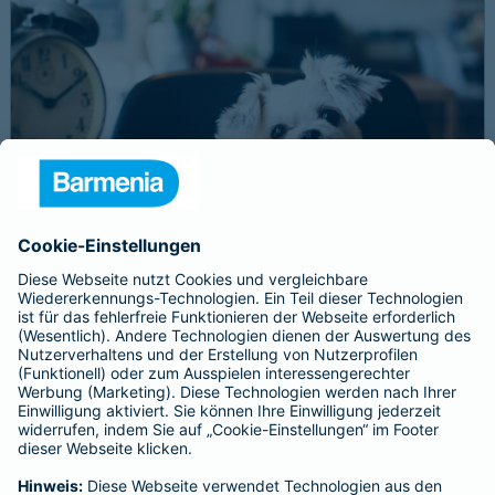
Schnelle Notfallversorgung bei Ernstfällen
gewährleisten
Der Dackel Balu macht für Leckerlies alles. Beim Gassigehen
frisst er leider eine mit Rasierklingen gespickte Wurst. Die
Notfalltierklinik war zum Glück gleich in der Nähe. Wegen des
Notfalls nimmt der Tierarzt den 4-fachen GOT-Satz und Balus