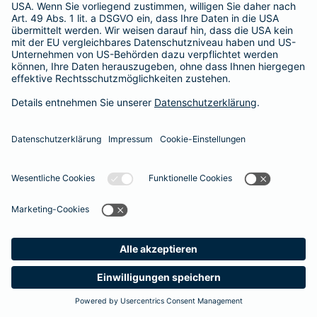
Besitzer muss eine vierstellige Rechnung begleichen. Der
Basis-Schutz der Barmenia erstattet die
Notfallversorgung
im tierärztlichen Notdienst
komplett - ohne eine Begrenzung
der Jahreshöchstleistung für Operationen.
Meine
Suche
Produkte
Barmenia
Kontakt