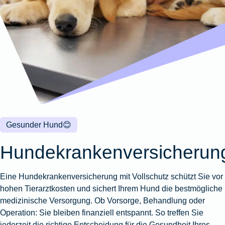
Wohnungsschutzbrief
Kunstversicherung
Montageversicherung
Zur
Zur
Zur
Gruppenunfall für
Gewässerschadenhaftpflicht
Reisehaftpflichtversicherung
Zur
Produktübersicht
Produktübersicht
Produktübersicht
Betriebe
Ausstellungsversicherung
Zur
Produktübersicht
Zur
Produktübersicht
Reiserücktrittsversicherung
Zur
Produktübersicht
Gruppenunfall für
Valorenversicherung
Produktübersicht
Vereine
Zur
Oldtimersammlungsversicherung
Produktübersicht
Zur
Produktübersicht
Zur
Gesunder Hund
😊
Produktübersicht
Hundekrankenversicherun
Eine Hundekrankenversicherung mit Vollschutz schützt Sie vor
hohen Tierarztkosten und sichert Ihrem Hund die bestmögliche
medizinische Versorgung. Ob Vorsorge, Behandlung oder
Operation: Sie bleiben finanziell entspannt. So treffen Sie
jederzeit die richtige Entscheidung für die Gesundheit Ihres