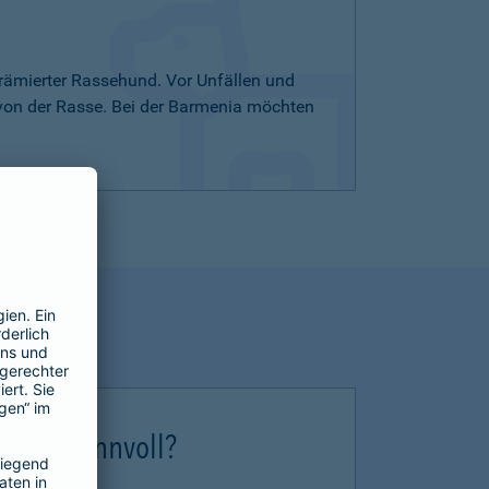
rämierter Rassehund. Vor Unfällen und
 von der Rasse. Bei der Barmenia möchten
erung sinnvoll?