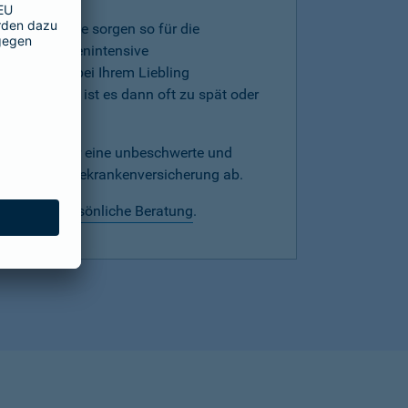
mer, denn Sie sorgen so für die
werden kostenintensive
hnprobleme bei Ihrem Liebling
versicherung ist es dann oft zu spät oder
echtzeitig für eine unbeschwerte und
mit einer Hundekrankenversicherung ab.
 wir eine
persönliche Beratung
.