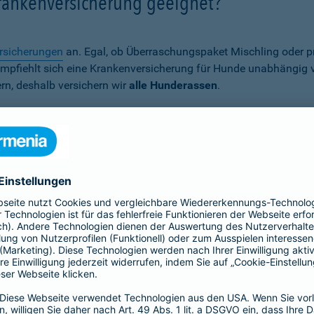
Krankenversicherung geeignet?
rsicherungen
an. Egal, ob Überraschungspaket Mischling oder p
er empfiehlt sich eine Krankenversicherung für Hunde unabhängig
rn, deshalb versichern wir
alle Hunderassen
.
Wann ist eine Hundekrankenversich