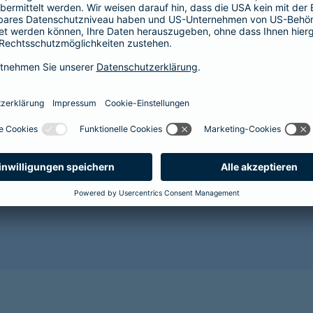
Der Abschluss einer Krankenversicherung lohnt sich im
Gesundheit Ihres Hundes vor. Mit zunehmendem Alter 
Alterserscheinungen wie Grauer Star, Arthrose oder Za
wahrscheinlicher. Für den Abschluss einer Tierkranken
es wird sehr kostspielig.
Sorgen Sie als Hundehalterin oder Hundehalter lieber r
gesunde Zukunft für Ihr Tier und sichern Sie es jetzt 
Benötigen Sie weitere Informationen? Dann empfehlen