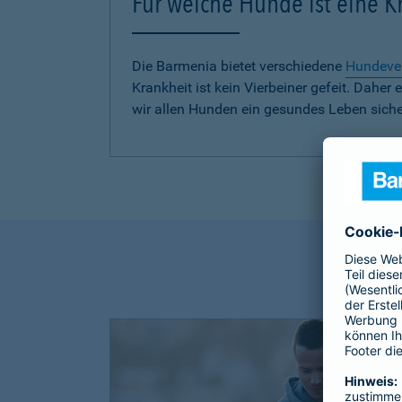
Für welche Hunde ist eine 
Die Barmenia bietet verschiedene
Hundeve
Krankheit ist kein Vierbeiner gefeit. Dah
wir allen Hunden ein gesundes Leben siche