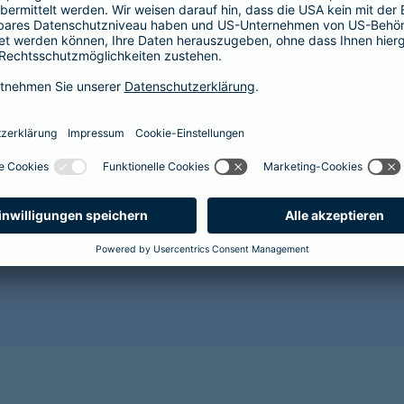
Der Abschluss einer Krankenversicherung lohnt sich im
Gesundheit Ihres Hundes vor. Mit zunehmendem Alter 
Alterserscheinungen wie Grauer Star, Arthrose oder Za
wahrscheinlicher. Für den Abschluss einer Tierkranken
es wird sehr kostspielig.
Sorgen Sie als Hundehalterin oder Hundehalter lieber r
gesunde Zukunft für Ihr Tier und sichern Sie es jetzt 
Benötigen Sie weitere Informationen? Dann empfehlen