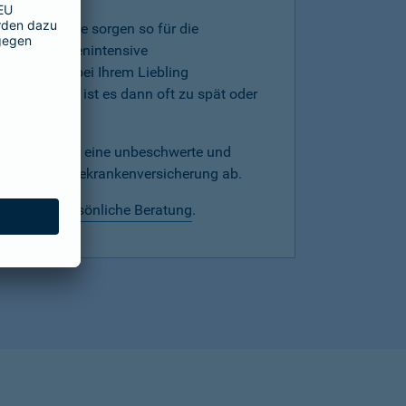
mer, denn Sie sorgen so für die
werden kostenintensive
hnprobleme bei Ihrem Liebling
versicherung ist es dann oft zu spät oder
echtzeitig für eine unbeschwerte und
mit einer Hundekrankenversicherung ab.
 wir eine
persönliche Beratung
.