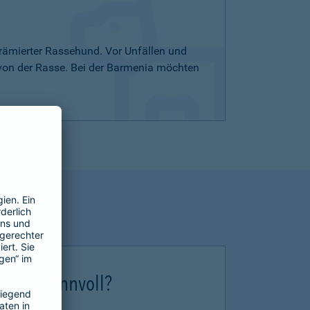
rämierter Rassehund. Vor Unfällen und
 von der Rasse. Bei der Barmenia möchten
erung sinnvoll?