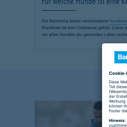
Für welche Hunde ist eine 
Die Barmenia bietet verschiedene
Hundeve
Krankheit ist kein Vierbeiner gefeit. Dah
wir allen Hunden ein gesundes Leben siche