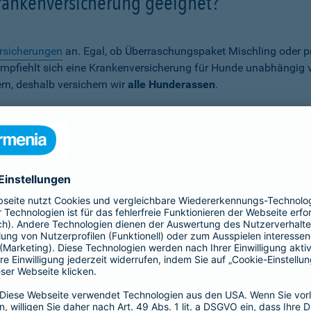
Krankenversicherung geeignet?
rsicherungen
an. Egal, ob Überraschungspaket Mischling oder p
er empfiehlt sich eine Krankenversicherung für Hunde unabhängig
rn, deshalb versichern wir
alle Hunderassen
.
Wann ist eine Hundekrankenversich