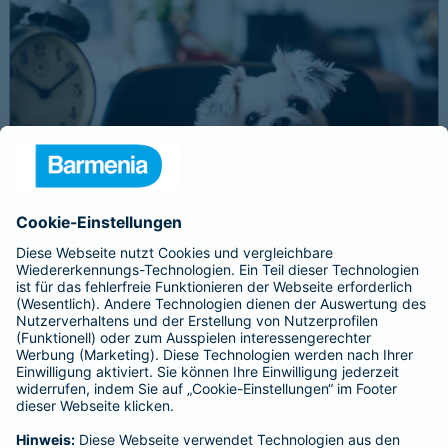
Schnelle Notfallversorgung bei Ernstfällen
gewährleisten
Der Dackel Balu macht für Leckerlies alles. Beim Gassigehen
frisst er leider eine mit Rasierklingen gespickte Wurst. Die
Notfalltierklinik war zum Glück gleich in der Nähe. Wegen des
Notfalls nimmt der Tierarzt den 4-fachen GOT-Satz und Balus