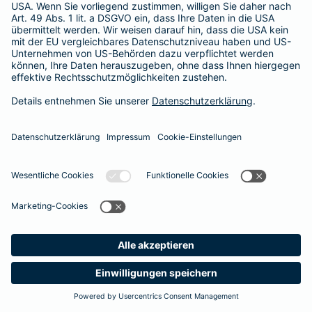
Besitzer muss eine vierstellige Rechnung begleichen. Der
Basis-Schutz der Barmenia erstattet die
Notfallversorgung
im tierärztlichen Notdienst
komplett - ohne eine Begrenzung
der Jahreshöchstleistung für Operationen.
Meine
Suche
Produkte
Barmenia
Kontakt