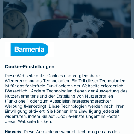
Schnelle Notfallversorgung bei Ernstfällen
gewährleisten
Der Dackel Balu macht für Leckerlies alles. Beim Gassigehen
frisst er leider eine mit Rasierklingen gespickte Wurst. Die
Notfalltierklinik war zum Glück gleich in der Nähe. Wegen des
Notfalls nimmt der Tierarzt den 4-fachen GOT-Satz und Balus