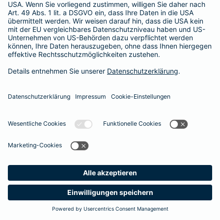
Besitzer muss eine vierstellige Rechnung begleichen. Der
Basis-Schutz der Barmenia erstattet die
Notfallversorgung
im tierärztlichen Notdienst
komplett - ohne eine Begrenzung
der Jahreshöchstleistung für Operationen.
Meine
Suche
Produkte
Barmenia
Kontakt