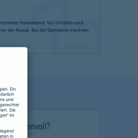
rämierter Rassehund. Vor Unfällen und
 von der Rasse. Bei der Barmenia möchten
erung sinnvoll?