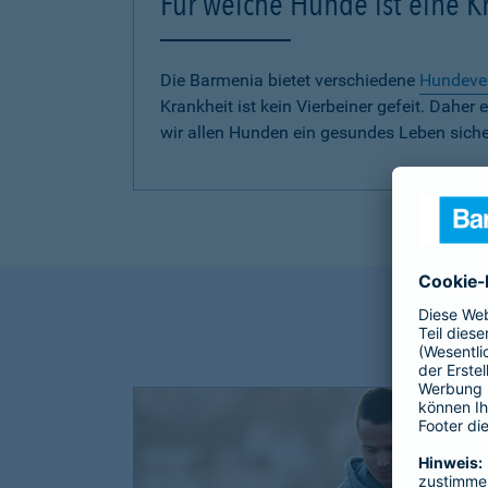
Für welche Hunde ist eine 
Die Barmenia bietet verschiedene
Hundeve
Krankheit ist kein Vierbeiner gefeit. Dah
wir allen Hunden ein gesundes Leben siche