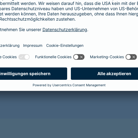
Der Abschluss einer Krankenversicherung lohnt sich im
Gesundheit Ihres Hundes vor. Mit zunehmendem Alter 
Alterserscheinungen wie Grauer Star, Arthrose oder Za
wahrscheinlicher. Für den Abschluss einer Tierkranken
es wird sehr kostspielig.
Sorgen Sie als Hundehalterin oder Hundehalter lieber r
gesunde Zukunft für Ihr Tier und sichern Sie es jetzt 
Benötigen Sie weitere Informationen? Dann empfehlen