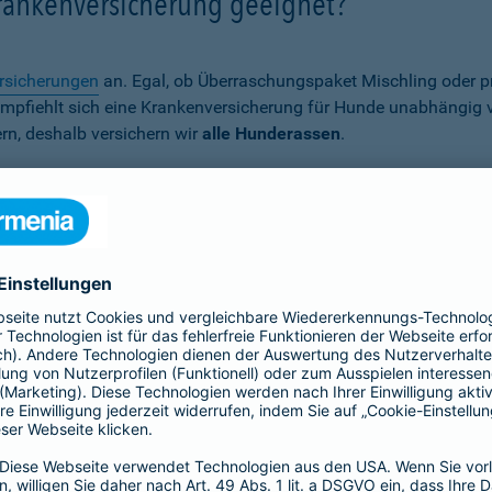
Krankenversicherung geeignet?
rsicherungen
an. Egal, ob Überraschungspaket Mischling oder p
er empfiehlt sich eine Krankenversicherung für Hunde unabhängig
rn, deshalb versichern wir
alle Hunderassen
.
Wann ist eine Hundekrankenversich