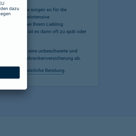
mer, denn Sie sorgen so für die
werden kostenintensive
hnprobleme bei Ihrem Liebling
versicherung ist es dann oft zu spät oder
echtzeitig für eine unbeschwerte und
mit einer Hundekrankenversicherung ab.
 wir eine
persönliche Beratung
.