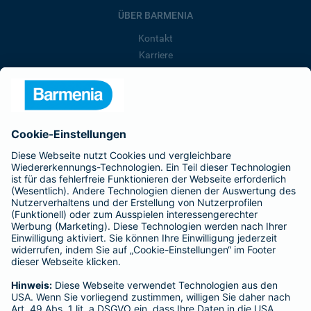
ÜBER BARMENIA
Kontakt
Karriere
Presse
Unternehmen
Anfahrt
Affiliate-Partner werden
Barmenia ist Teil der BarmeniaGothaer
BELIEBTE SEITEN
Kranken-Zusatzversicherung
Tierversicherungen
Haftpflichtversicherung
Hausratversicherung
SERVICE
Adresse ändern
Schaden melden