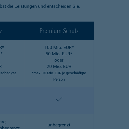
lbst die Leistungen und entscheiden Sie,
z
Premium-Schutz
R*
100 Mio. EUR*
R*
50 Mio. EUR*
oder
R
20 Mio. EUR
eschädigte
*max. 15 Mio. EUR je geschädigte
Person
halten
enthalten
hre,
unbegrenzt
unbegrenzt