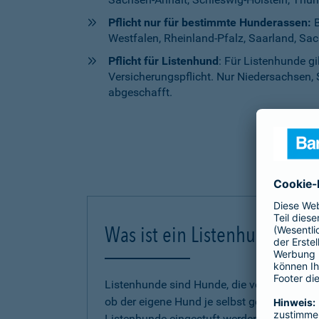
Pflicht nur für bestimmte Hunderassen:
B
Westfalen, Rheinland-Pfalz, Saarland, Sa
Pflicht für Listenhund
: Für Listenhunde g
Versicherungspflicht. Nur Niedersachsen, 
abgeschafft.
Was ist ein Listenhund?
Listenhunde sind Hunde, die von einem Bund
ob der eigene Hund je selbst gefährlich g
Listenhunde eingestuft werden, untersche