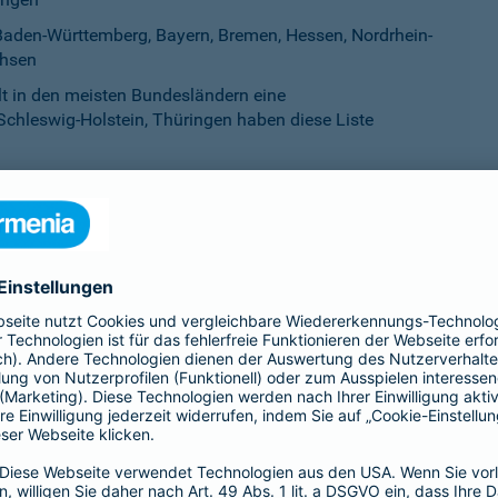
aden-Württemberg, Bayern, Bremen, Hessen, Nordrhein-
chsen
ilt in den meisten Bundesländern eine
Schleswig-Holstein, Thüringen haben diese Liste
esland als gefährlich eingestuft werden. Sie werden auf einer L
eworden ist. Mitunter werden Listenhunde auch als Kampfhunde 
idet sich von Bundesland zu Bundesland.