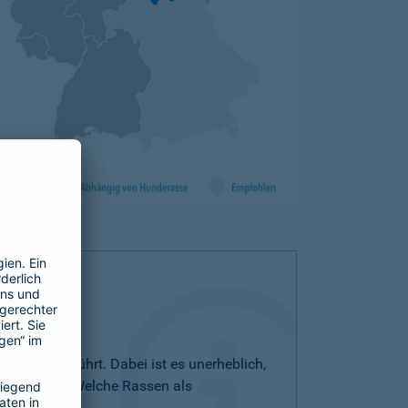
iste aufgeführt. Dabei ist es unerheblich,
bezeichnet. Welche Rassen als