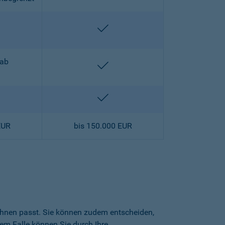
halten
enthalten
 ab
enthalten
halten
enthalten
EUR
bis 150.000 EUR
 Ihnen passt. Sie können zudem entscheiden,
sem Falle können Sie durch Ihre