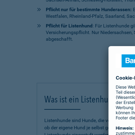
Pflicht nur für bestimmte Hunderassen:
B
Westfalen, Rheinland-Pfalz, Saarland, Sa
Pflicht für Listenhund
: Für Listenhunde g
Versicherungspflicht. Nur Niedersachsen, 
abgeschafft.
Was ist ein Listenhund?
Listenhunde sind Hunde, die von einem Bund
ob der eigene Hund je selbst gefährlich g
Listenhunde eingestuft werden, untersche