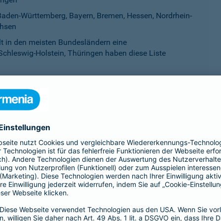
aden-Württemberg, Bayern, Bremen, Hessen, Nordrhein-
chsen
ilt in den meisten Bundesländern eine
Schleswig-Holstein, Thüringen haben diese Liste
esland als gefährlich eingestuft werden. Sie werden auf einer L
eworden ist. Mitunter werden Listenhunde auch als Kampfhunde 
idet sich von Bundesland zu Bundesland.