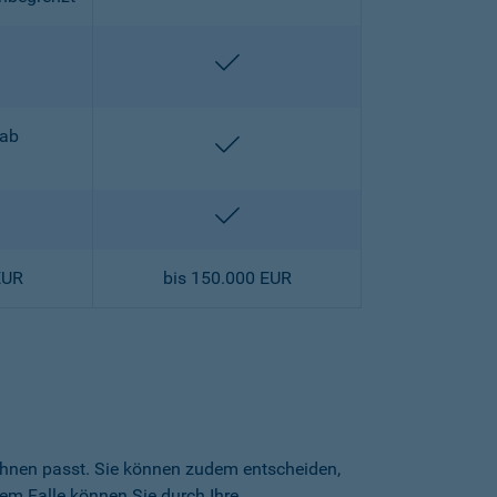
halten
enthalten
 ab
enthalten
halten
enthalten
EUR
bis 150.000 EUR
 Ihnen passt. Sie können zudem entscheiden,
sem Falle können Sie durch Ihre