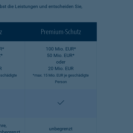
lbst die Leistungen und entscheiden Sie,
z
Premium-Schutz
R*
100 Mio. EUR*
R*
50 Mio. EUR*
oder
R
20 Mio. EUR
eschädigte
*max. 15 Mio. EUR je geschädigte
Person
halten
enthalten
hre,
unbegrenzt
unbegrenzt