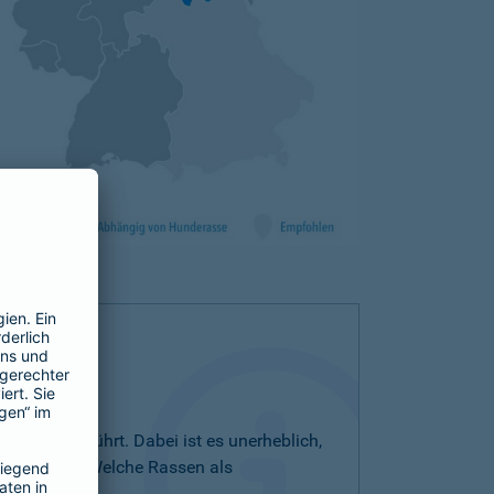
iste aufgeführt. Dabei ist es unerheblich,
bezeichnet. Welche Rassen als