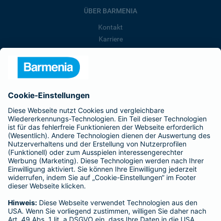
ÜBER BARMENIA
Kontakt
Karriere
Presse
Unternehmen
Anfahrt
Affiliate-Partner werden
Barmenia ist Teil der BarmeniaGothaer
BELIEBTE SEITEN
Kranken-Zusatzversicherung
Tierversicherungen
Haftpflichtversicherung
Hausratversicherung
SERVICE
Adresse ändern
Schaden melden