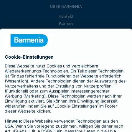
ÜBER BARMENIA
Kontakt
Karriere
Presse
Unternehmen
Anfahrt
Affiliate-Partner werden
Barmenia ist Teil der BarmeniaGothaer
BELIEBTE SEITEN
Kranken-Zusatzversicherung
Tierversicherungen
Haftpflichtversicherung
Hausratversicherung
SERVICE
Adresse ändern
Schaden melden