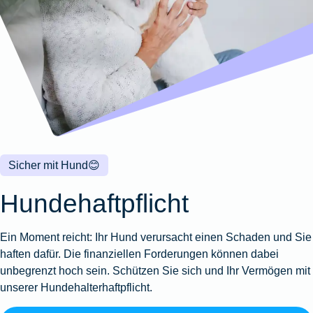
Wohnungsschutzbrief
Kunstversicherung
Montageversicherung
Zur
Zur
Zur
Gruppenunfall für
Gewässerschadenhaftpflicht
Reisehaftpflichtversicherung
Zur
Produktübersicht
Produktübersicht
Produktübersicht
Betriebe
Ausstellungsversicherung
Zur
Produktübersicht
Zur
Produktübersicht
Reiserücktrittsversicherung
Zur
Produktübersicht
Gruppenunfall für
Valorenversicherung
Produktübersicht
Vereine
Zur
Oldtimersammlungsversicherung
Produktübersicht
Zur
Produktübersicht
Sicher mit Hund
😊
Zur
Produktübersicht
Hundehaftpflicht
Ein Moment reicht: Ihr Hund verursacht einen Schaden und Sie
haften dafür. Die finanziellen Forderungen können dabei
unbegrenzt hoch sein. Schützen Sie sich und Ihr Vermögen mit
unserer Hundehalterhaftpflicht.