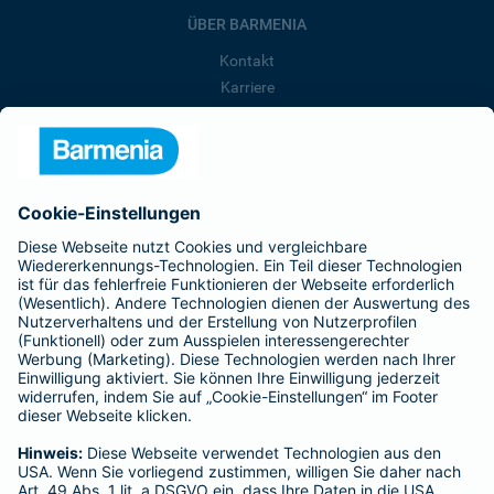
ÜBER BARMENIA
Kontakt
Karriere
Presse
Unternehmen
Anfahrt
Affiliate-Partner werden
Barmenia ist Teil der BarmeniaGothaer
BELIEBTE SEITEN
Kranken-Zusatzversicherung
Tierversicherungen
Haftpflichtversicherung
Hausratversicherung
SERVICE
Adresse ändern
Schaden melden