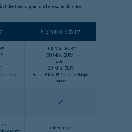
lbst die Leistungen und entscheiden Sie,
z
Premium-Schutz
R*
100 Mio. EUR*
R*
50 Mio. EUR*
oder
R
20 Mio. EUR
eschädigte
*max. 15 Mio. EUR je geschädigte
Person
halten
enthalten
hre,
unbegrenzt
unbegrenzt