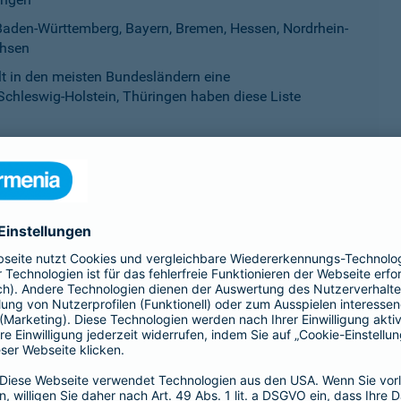
aden-Württemberg, Bayern, Bremen, Hessen, Nordrhein-
chsen
ilt in den meisten Bundesländern eine
Schleswig-Holstein, Thüringen haben diese Liste
esland als gefährlich eingestuft werden. Sie werden auf einer L
eworden ist. Mitunter werden Listenhunde auch als Kampfhunde 
idet sich von Bundesland zu Bundesland.