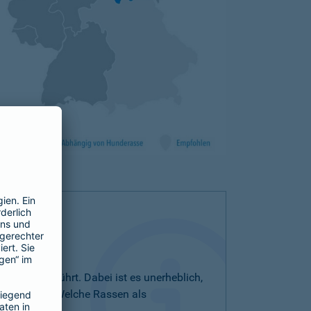
iste aufgeführt. Dabei ist es unerheblich,
bezeichnet. Welche Rassen als