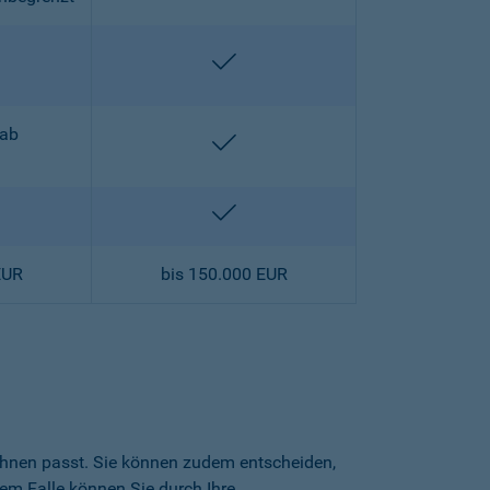
halten
enthalten
 ab
enthalten
halten
enthalten
EUR
bis 150.000 EUR
 Ihnen passt. Sie können zudem entscheiden,
sem Falle können Sie durch Ihre