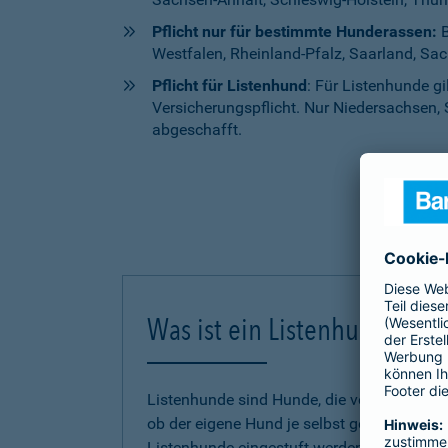
Pflicht nur für bestimmte Hunderassen:
B
Westfalen, Rheinland-Pfalz, Saarland, Sa
Pflicht für Listenhund
: Für Listenhunde g
Versicherungspflicht. Nur Niedersachsen, 
abgeschafft.
Was ist ein Listenhund?
Listenhunde sind Hunde, die von einem Bund
ob der eigene Hund je selbst gefährlich g
Listenhunde eingestuft werden, untersche