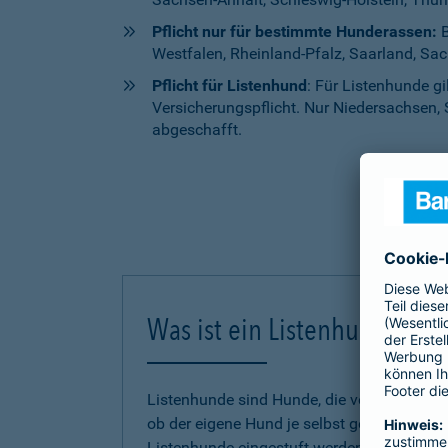
Pflicht nur für bestimmte Hunderassen:
B
Westfalen, Rheinland-Pfalz, Saarland, Sa
Pflicht für Listenhund
: Für Listenhunde g
Versicherungspflicht. Nur Niedersachsen, 
abgeschafft.
Was ist ein Listenhund?
Listenhunde sind Hunde, die von einem Bund
ob der eigene Hund je selbst gefährlich g
Listenhunde eingestuft werden, untersche