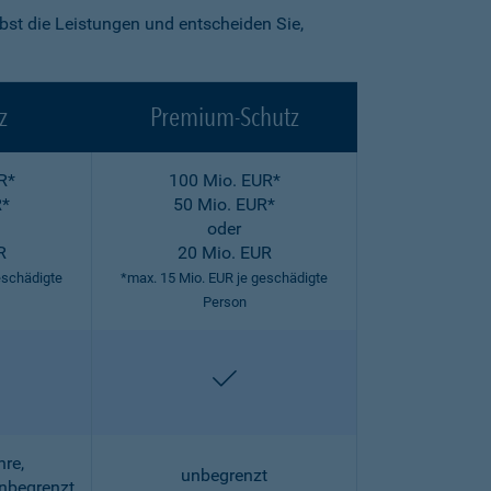
lbst die Leistungen und entscheiden Sie,
z
Premium-Schutz
R*
100 Mio. EUR*
R*
50 Mio. EUR*
oder
R
20 Mio. EUR
eschädigte
*max. 15 Mio. EUR je geschädigte
Person
halten
enthalten
hre,
unbegrenzt
unbegrenzt