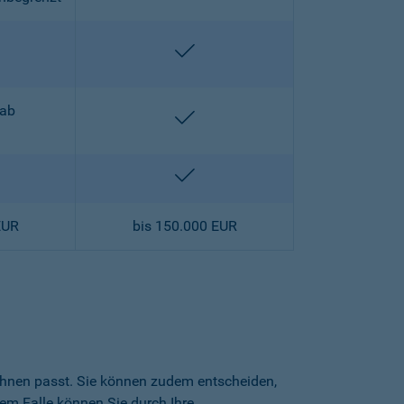
halten
enthalten
 ab
enthalten
halten
enthalten
EUR
bis 150.000 EUR
 Ihnen passt. Sie können zudem entscheiden,
sem Falle können Sie durch Ihre