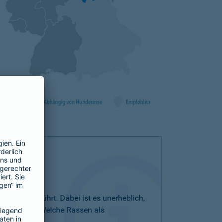
iste aufgeführt. Dabei ist es unerheblich,
bezeichnet. Welche Rassen als