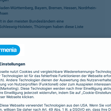
aden-Württemberg, Bayern, Bremen, Hessen, Nordrhein-
chsen
ilt in den meisten Bundesländern eine
Schleswig-Holstein, Thüringen haben diese Liste
esland als gefährlich eingestuft werden. Sie werden auf einer L
eworden ist. Mitunter werden Listenhunde auch als Kampfhunde 
idet sich von Bundesland zu Bundesland.