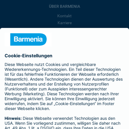
ÜBER BARMENIA
Kontakt
Karriere
Presse
Unternehmen
Anfahrt
Affiliate-Partner werden
Barmenia ist Teil der BarmeniaGothaer
BELIEBTE SEITEN
Kranken-Zusatzversicherung
Tierversicherungen
Haftpflichtversicherung
Hausratversicherung
SERVICE
Adresse ändern
Schaden melden