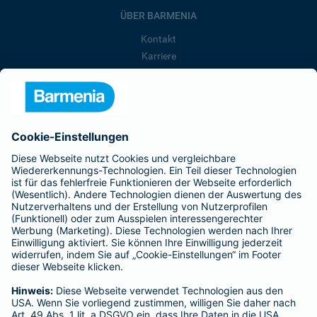
ÜBER BARMENIA
Kontakt
Karriere
Presse
Unternehmen
Anfahrt
Affiliate-Partner werden
Barmenia ist Teil der BarmeniaGothaer
BELIEBTE SEITEN
Kranken-Zusatzversicherung
Tierversicherungen
Haftpflichtversicherung
Hausratversicherung
SERVICE
Adresse ändern
Schaden melden