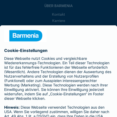
ÜBER BARMENIA
Kontakt
Karriere
Presse
Unternehmen
Anfahrt
Affiliate-Partner werden
Barmenia ist Teil der BarmeniaGothaer
BELIEBTE SEITEN
Kranken-Zusatzversicherung
Tierversicherungen
Haftpflichtversicherung
Hausratversicherung
SERVICE
Adresse ändern
Schaden melden