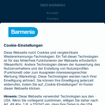
ÜBER BARMENIA
Kontakt
Karriere
Presse
Unternehmen
Anfahrt
Affiliate-Partner werden
Barmenia ist Teil der BarmeniaGothaer
BELIEBTE SEITEN
Kranken-Zusatzversicherung
Tierversicherungen
Haftpflichtversicherung
Hausratversicherung
SERVICE
Adresse ändern
Schaden melden